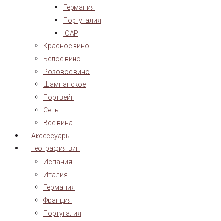
Германия
Португалия
ЮАР
Красное вино
Белое вино
Розовое вино
Шампанское
Портвейн
Сеты
Все вина
Аксессуары
География вин
Испания
Италия
Германия
Франция
Португалия