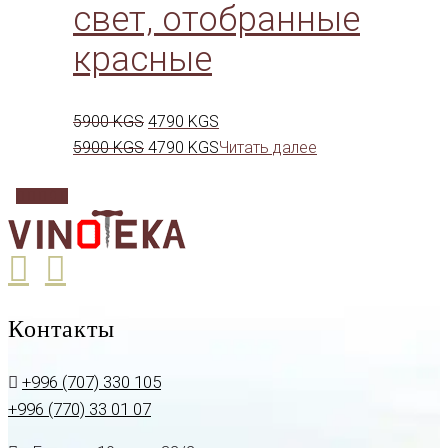
свет, отобранные
красные
Первоначальная
Текущая
5900
KGS
4790
KGS
цена
Первоначальная
цена:
Текущая
5900
KGS
4790
KGS
Читать далее
составляла
цена
4790 KGS.
цена:
0
5900 KGS.
составляла
4790 KGS.
5900 KGS.
Контакты
+996 (707) 330 105
+996 (770) 33 01 07