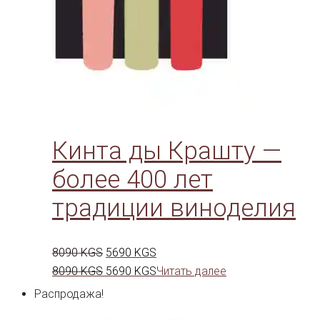
Кинта ды Крашту —
более 400 лет
традиции виноделия
Первоначальная
Текущая
8090
KGS
5690
KGS
цена
Первоначальная
цена:
Текущая
8090
KGS
5690
KGS
Читать далее
составляла
цена
5690 KGS.
цена:
Распродажа!
8090 KGS.
составляла
5690 KGS.