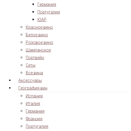
Германия
Португалия
ЮАР
Красное вино
Белое вино
Розовое вино
Шампанское
Портвейн
Сеты
Все вина
Аксессуары
География вин
Испания
Италия
Германия
Франция
Португалия