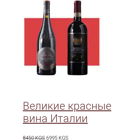
8090 KGS.
Великие красные
вина Италии
Первоначальная
Текущая
8450
KGS
6995
KGS