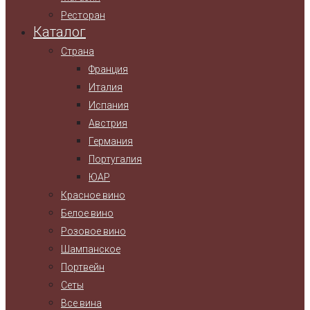
Ресторан
Каталог
Страна
Франция
Италия
Испания
Австрия
Германия
Португалия
ЮАР
Красное вино
Белое вино
Розовое вино
Шампанское
Портвейн
Сеты
Все вина