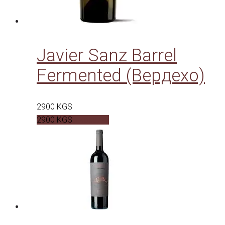
Javier Sanz Barrel
Fermented (Вердехо)
2900
KGS
2900
KGS
В корзину