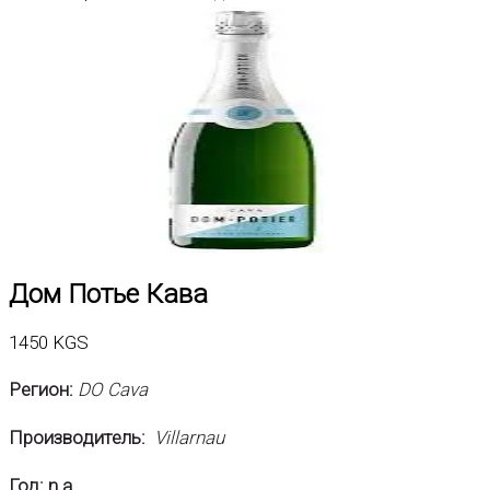
Дом Потье Кава
1450
KGS
Регион:
DO Cava
Производитель:
Villarnau
Год: n.a.