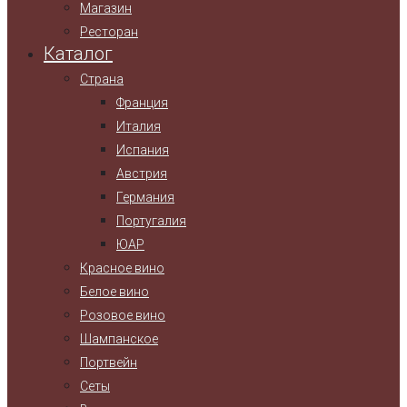
Магазин
Ресторан
Каталог
Страна
Франция
Италия
Испания
Австрия
Германия
Португалия
ЮАР
Красное вино
Белое вино
Розовое вино
Шампанское
Портвейн
Сеты