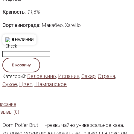
Крепость:
11,5%
Сорт винограда:
Макабео, Xarel.lo
В НАЛИЧИИ
Количество
товара
В корзину
Дом
Белое вино
Испания
Сахар
Страна
Категорий:
,
,
,
,
Потье
Сухое
Цвет
Шампанское
,
,
Кава
писание
зывы (0)
Dom Potier Brut — чрезвычайно универсальное кава,
которую можно использовать не только для тоустов;