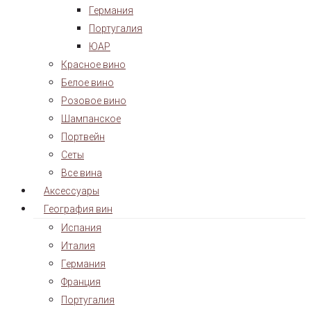
Германия
Португалия
ЮАР
Красное вино
Белое вино
Розовое вино
Шампанское
Портвейн
Сеты
Все вина
Аксессуары
География вин
Испания
Италия
Германия
Франция
Португалия