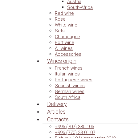
Austria
South-Africa
Red wine
Rose
White wine
Sets
Champagne
Port wine
All wines
Accessories
Wines origin
French wines
Italian wines
Portuguese wines
Spanish wines
German wines
South Africa
Delivery
Articles
Contacts
+996 (707) 330 105
+996 (770) 33 01 07