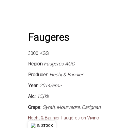
Faugeres
3000
KGS
Region
Faugeres AOC
Producer:
Hecht & Bannier
Year:
2014/em>
Alc:
15,0%
Grape:
Syrah, Mourvedre, Carignan
Hecht & Bannier Faugères on Vivino
IN STOCK