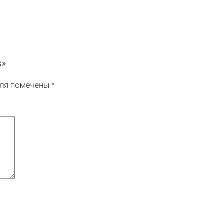
s»
оля помечены
*