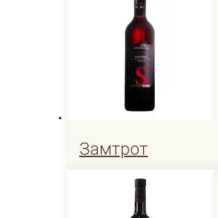
Замтрот
1300
KGS
1300
KGS
Читать далее