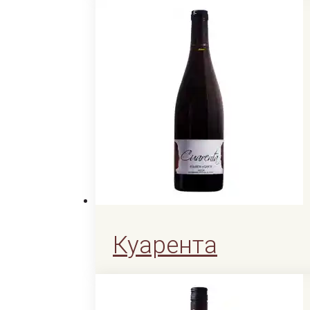
1200
KGS
1200
KGS
Читать далее
Куарента
1300
KGS
1300
KGS
Читать далее