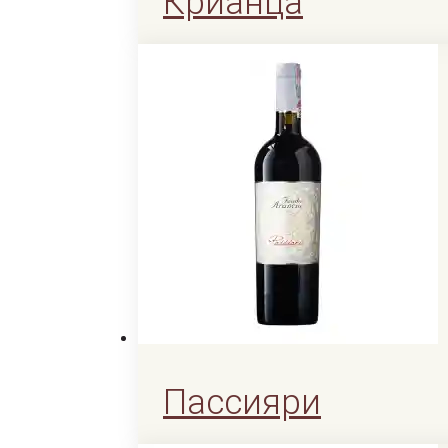
Крианца
1200
KGS
1200
KGS
Читать далее
Пассияри