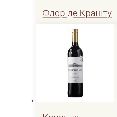
Флор де Крашту
1190
KGS
1190
KGS
В корзину